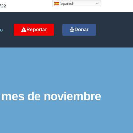
Spanish
722
to
Reportar
Donar
l mes de noviembre