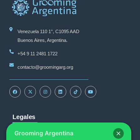
Venezuela 110 1°, C1095 AAD
Buenos Aires, Argentina.
+54 9 11 2481 1722
contacto@groomingarg.org
Legales
Grooming Argentina
Reportar