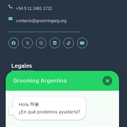
+54 9 11 2481 1722
contacto@groomingarg.org
Legales
Grooming Argentina
Reportar
Política de Privacidad
Procedimiento de quejas
Hola 👋🏽
¿En qué podemos ayudarte?