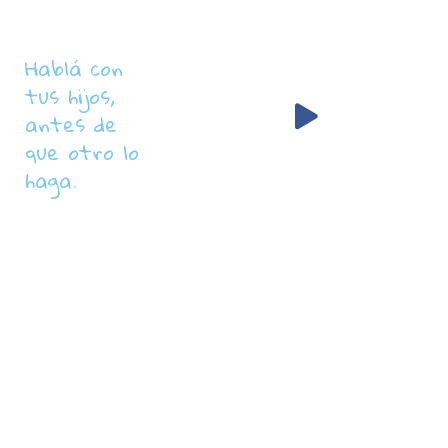
Hablá con
tus hijos,
antes de
que otro lo
haga.
Primera
Campaña
Nacional
Contra
el
Grooming
en el