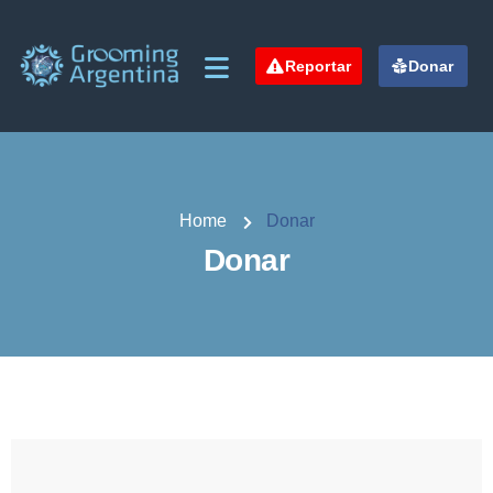
Reportar
Donar
Home
Donar
Donar