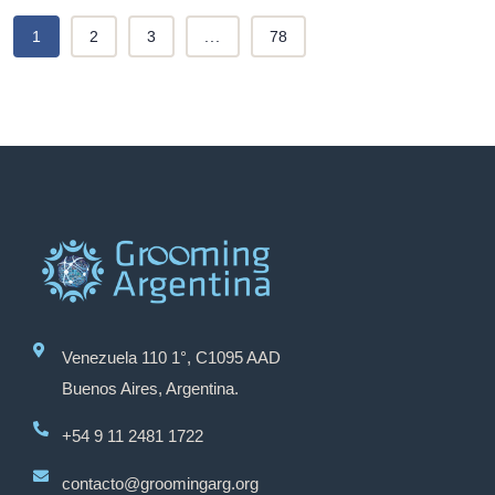
1
2
3
...
78
Venezuela 110 1°, C1095 AAD
Buenos Aires, Argentina.
+54 9 11 2481 1722
contacto@groomingarg.org