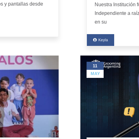
os y pantallas desde
Nuestra Institución 
Independiente a raí
en su
Keyla
11
MAY