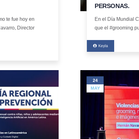
PERSONAS.
o te fue hoy en
En el Día Mundial C
Navarro, Director
que el #grooming pu
Keyla
24
MAY