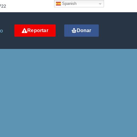
Spanish
722
to
Reportar
Donar