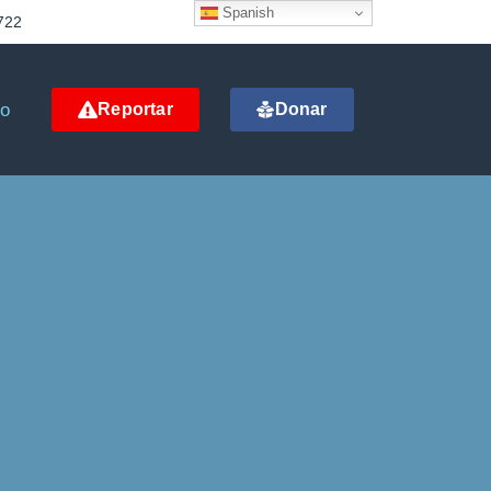
Spanish
722
to
Reportar
Donar