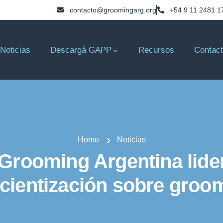
contacto@groomingarg.org
+54 9 11 2481 1
Noticias
Descargá GAPP
Recursos
Contac
Home
Noticias
 Grooming Argentina lide
cientización sobre groo