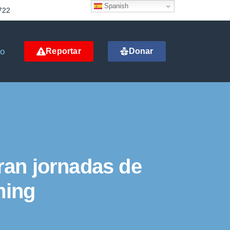
Spanish
722
to
Reportar
Donar
ran jornadas de
ming