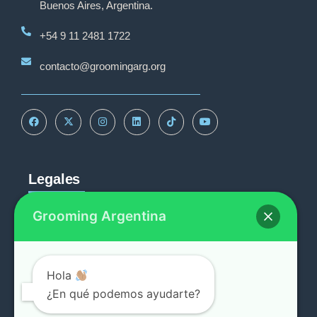
Buenos Aires, Argentina.
+54 9 11 2481 1722
contacto@groomingarg.org
Legales
Grooming Argentina
Reportar
Política de Privacidad
Procedimiento de quejas
Hola
¿En qué podemos ayudarte?