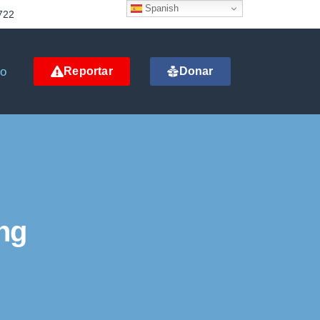
Spanish
722
to
Reportar
Donar
ng