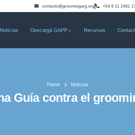
contacto@groomingarg.org
+54 9 11 2481 1
Noticias
Descargá GAPP
Recursos
Contac
Home
Noticias
na Guía contra el groomi