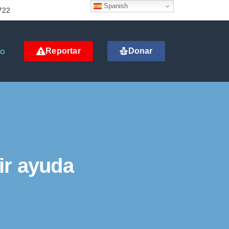
Spanish
722
to
Reportar
Donar
ir ayuda