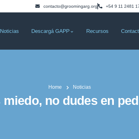
contacto@groomingarg.org
+54 9 11 2481 1
Noticias
Descargá GAPP
Recursos
Contac
Home
Noticias
s miedo, no dudes en ped