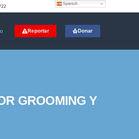
Spanish
722
to
Reportar
Donar
OR GROOMING Y