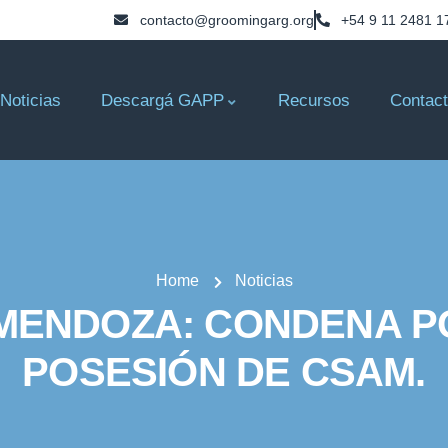
contacto@groomingarg.org
+54 9 11 2481 1
Noticias
Descargá GAPP
Recursos
Contac
Home
Noticias
 MENDOZA: CONDENA P
POSESIÓN DE CSAM.