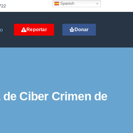
Spanish
722
to
Reportar
Donar
a de Ciber Crimen de