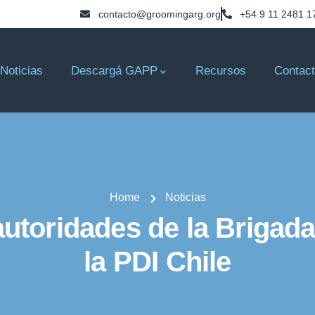
contacto@groomingarg.org
+54 9 11 2481 1
Noticias
Descargá GAPP
Recursos
Contac
Home
Noticias
 autoridades de la Brigad
la PDI Chile