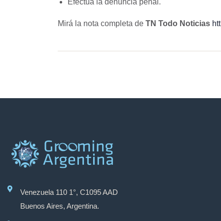
Efectúa la denuncia penal.
Mirá la nota completa de
TN Todo Noticias
ht
Venezuela 110 1°, C1095 AAD
Buenos Aires, Argentina.