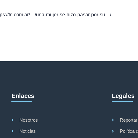
tps://tn.com.ar/…/una-mujer-se-hizo-pasar-por-su…/
Enlaces
Legales
Nosotros
Reportar
Noticias
Política 