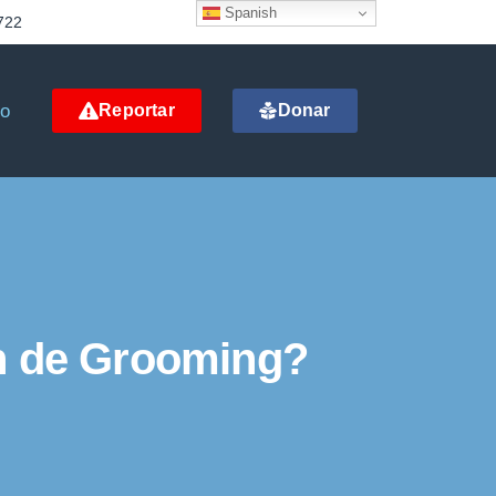
Spanish
722
to
Reportar
Donar
n de Grooming?