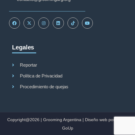
Legales
Grooming Argentina
Reportar
Política de Privacidad
Procedimiento de quejas
Hola
¿En qué podemos ayudarte?
Copyright@2026 |
Grooming Argentina
|
Diseño web por Studio
GoUp