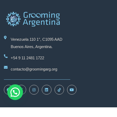
Venezuela 110 1°, C1095 AAD
Grooming Argentina
Buenos Aires, Argentina.
+54 9 11 2481 1722
Hola
contacto@groomingarg.org
¿En qué podemos ayudarte?