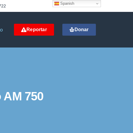
Spanish
722
to
Reportar
Donar
io AM 750