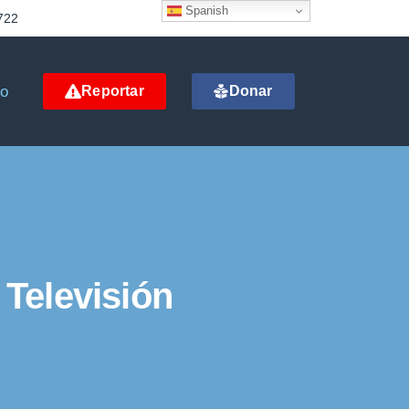
Spanish
722
to
Reportar
Donar
 Televisión