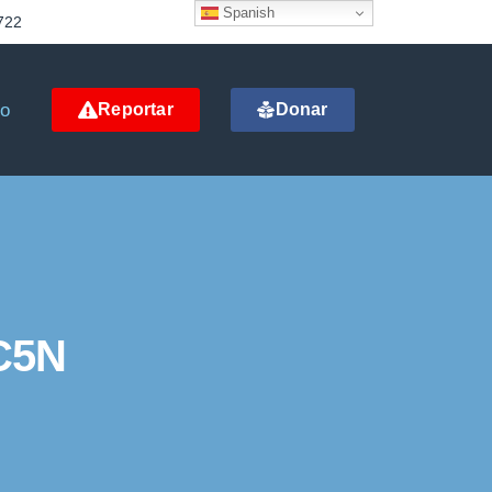
Spanish
722
to
Reportar
Donar
 C5N