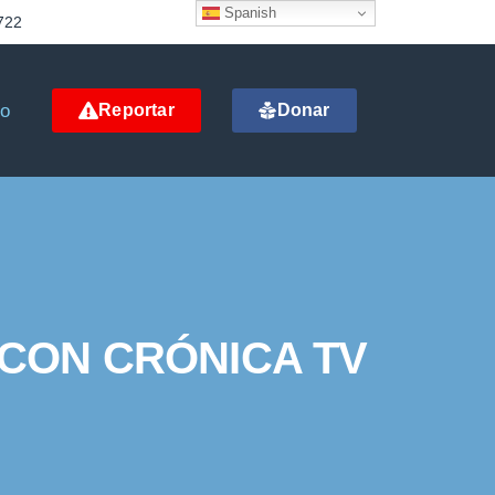
Spanish
722
to
Reportar
Donar
 CON CRÓNICA TV