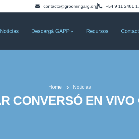
contacto@groomingarg.org
+54 9 11 2481 1
Noticias
Descargá GAPP
Recursos
Contac
Home
Noticias
R CONVERSÓ EN VIVO