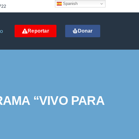
Spanish
722
to
Reportar
Donar
RAMA “VIVO PARA