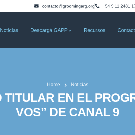
contacto@groomingarg.org
+54 9 11 2481 1
Noticias
Descargá GAPP
Recursos
Contac
Home
Noticias
 TITULAR EN EL PROG
VOS” DE CANAL 9