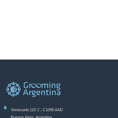
Venezuela 110 1°, C1095 AAD
Buenos Aires, Argentina.