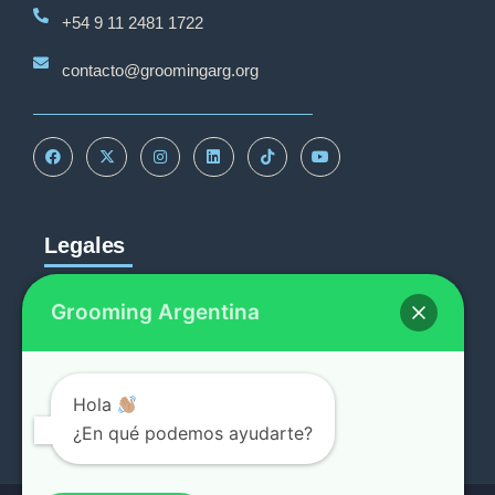
+54 9 11 2481 1722
contacto@groomingarg.org
Legales
Grooming Argentina
Reportar
Política de Privacidad
Procedimiento de quejas
Hola
¿En qué podemos ayudarte?