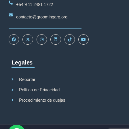
+54 9 11 2481 1722
contacto@groomingarg.org
Legales
Grooming Argentina
Reportar
Política de Privacidad
Procedimiento de quejas
Hola
¿En qué podemos ayudarte?