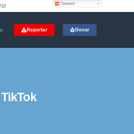
Spanish
722
to
Reportar
Donar
 TikTok