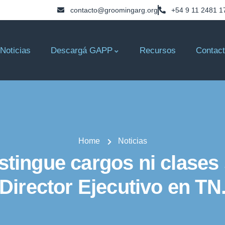
contacto@groomingarg.org
+54 9 11 2481 1
Noticias
Descargá GAPP
Recursos
Contac
Home
Noticias
istingue cargos ni clases
Director Ejecutivo en TN