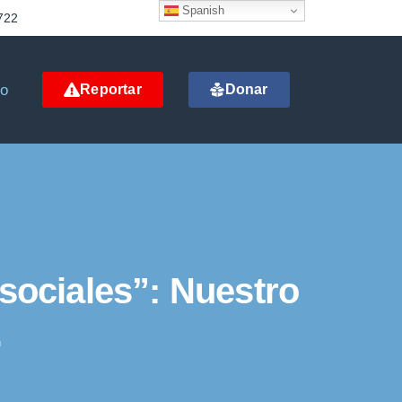
Spanish
722
to
Reportar
Donar
 sociales”: Nuestro
.