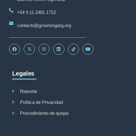
+54 9 11 2481 1722
contacto@groomingarg.org
Legales
Grooming Argentina
Reportar
Política de Privacidad
Procedimiento de quejas
Hola
¿En qué podemos ayudarte?