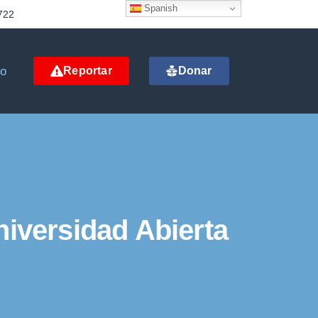
Spanish
722
to
Reportar
Donar
niversidad Abierta