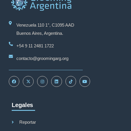
Venezuela 110 1°, C1095 AAD
Buenos Aires, Argentina.
+54 9 11 2481 1722
contacto@groomingarg.org
Legales
Grooming Argentina
Reportar