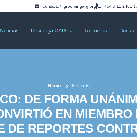
contacto@groomingarg.org
+54 9 11 2481 1
Noticias
Descargá GAPP
Recursos
Contac
Home
Noticias
RICO: DE FORMA UNÁNI
ONVIRTIÓ EN MIEMBRO 
E DE REPORTES CONTRA