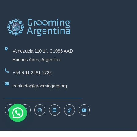
Venezuela 110 1°, C1095 AAD
Grooming Argentina
Buenos Aires, Argentina.
+54 9 11 2481 1722
Hola
contacto@groomingarg.org
¿En qué podemos ayudarte?