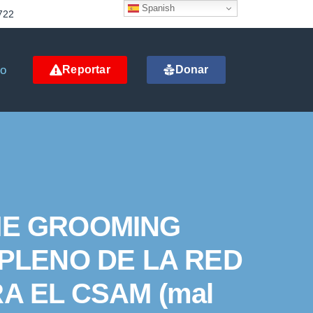
Spanish
722
to
Reportar
Donar
ME GROOMING
PLENO DE LA RED
 EL CSAM (mal