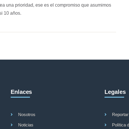
 sea una prioridad, ese es el compromiso que asumimos
i 10 años.
Enlaces
Legales
Nosotros
Reportar
Noticias
Política 