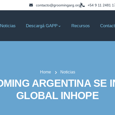
contacto@groomingarg.org
+54 9 11 2481 1
Noticias
Descargá GAPP
Recursos
Contac
Home
Noticias
OMING ARGENTINA SE I
GLOBAL INHOPE