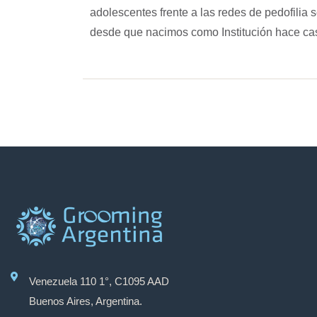
adolescentes frente a las redes de pedofilia
desde que nacimos como Institución hace cas
Venezuela 110 1°, C1095 AAD
Buenos Aires, Argentina.