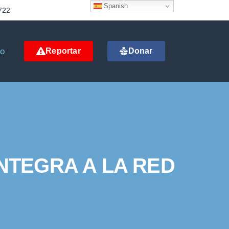
Spanish
722
to
Reportar
Donar
NTEGRA A LA RED