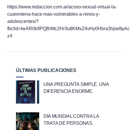
https://www.redaccion.com.ar/acoso-sexual-virtual-la-
cuarentena-hace-mas-vulnerables-a-ninos-y-
adolescentes/?
fbclid=IwAR0k9PQBrMc2Hr3utlKMsZ4vHy0Hbra3hjiw8pA
z4
ÚLTIMAS PUBLICACIONES
UNA PREGUNTA SIMPLE. UNA
DIFERENCIA ENORME.
DÍA MUNDIAL CONTRA LA
TRATA DE PERSONAS.