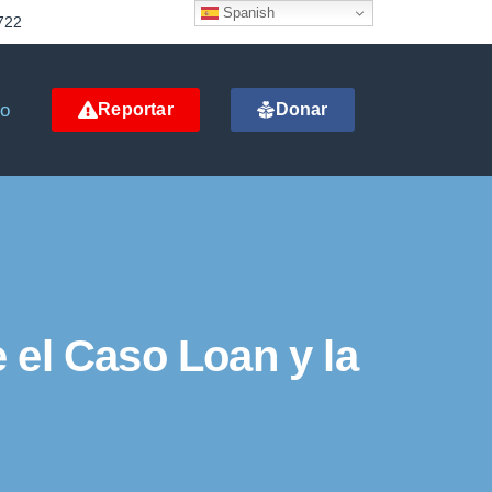
Spanish
722
to
Reportar
Donar
 el Caso Loan y la