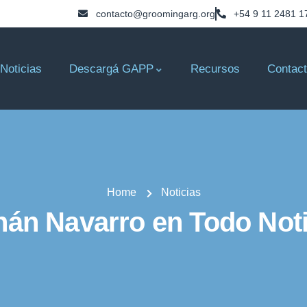
contacto@groomingarg.org
+54 9 11 2481 1
Noticias
Descargá GAPP
Recursos
Contac
Home
Noticias
nán Navarro en Todo Noti