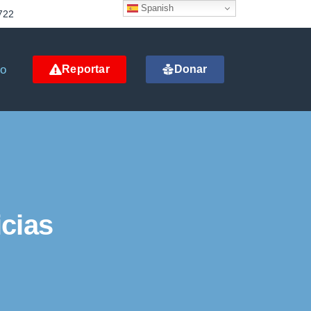
Spanish
722
to
Reportar
Donar
cias