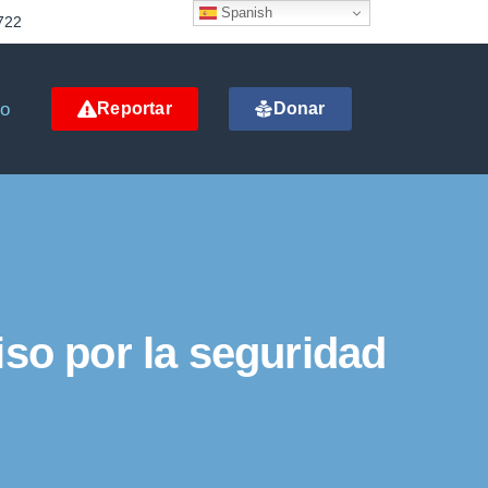
Spanish
722
to
Reportar
Donar
so por la seguridad