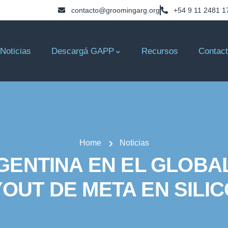
contacto@groomingarg.org
+54 9 11 2481 1
Noticias
Descargá GAPP
Recursos
Contac
Home
Noticias
ENTINA EN EL GLOBAL
YOUT DE META EN SILIC