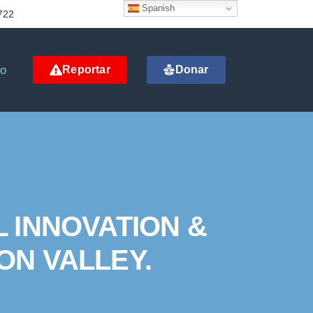
Spanish
722
to
Reportar
Donar
 INNOVATION &
ON VALLEY.