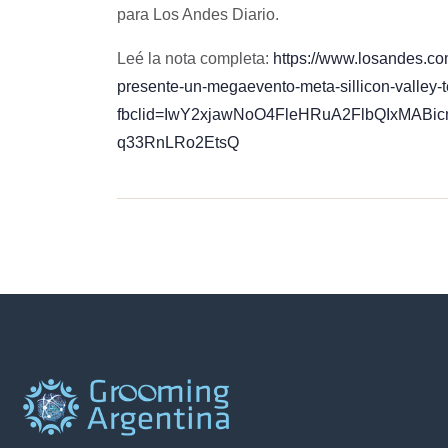
para Los Andes Diario.
Leé la nota completa:
https://www.losandes.co
presente-un-megaevento-meta-sillicon-valley
fbclid=IwY2xjawNoO4FleHRuA2FlbQIxMAB
q33RnLRo2EtsQ