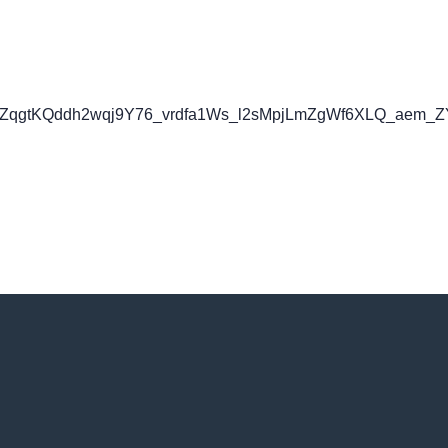
qgtKQddh2wqj9Y76_vrdfa1Ws_l2sMpjLmZgWf6XLQ_aem_ZY