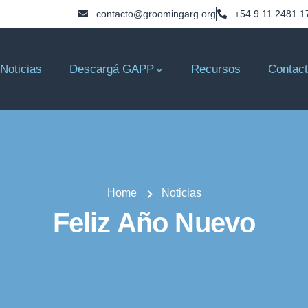
contacto@groomingarg.org
+54 9 11 2481 1
Noticias
Descargá GAPP
Recursos
Contac
Home
Noticias
Feliz Año Nuevo