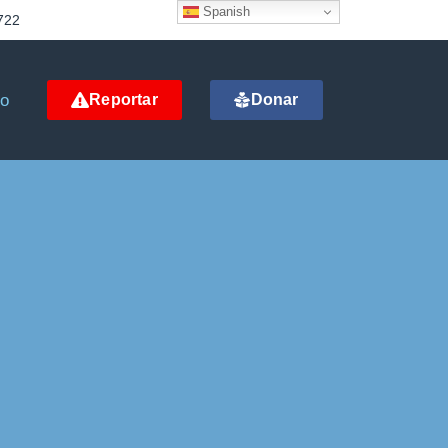
Spanish
722
to
Reportar
Donar