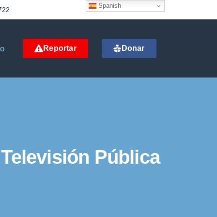
Spanish
722
to
Reportar
Donar
Televisión Pública