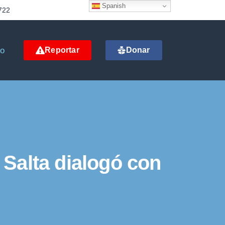
Spanish
722
to
Reportar
Donar
Salta dialogó con