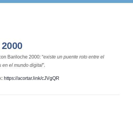
 2000
 con Bariloche 2000: “
existe un puente roto entre el
 en el mundo digital
”.
k:
https://acortar.link/cJVgQR