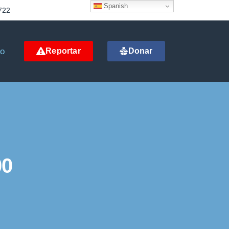
Spanish
722
to
Reportar
Donar
00