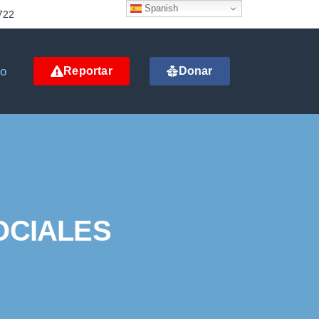
Spanish
722
to
Reportar
Donar
OCIALES