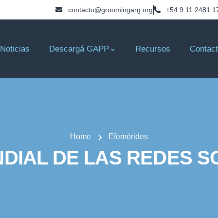
contacto@groomingarg.org
+54 9 11 2481 1
Noticias
Descargá GAPP
Recursos
Contac
Home
Efemérides
NDIAL DE LAS REDES S