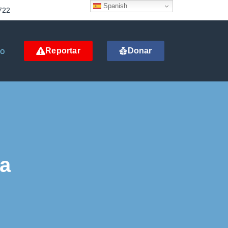
Spanish
722
to
Reportar
Donar
ta