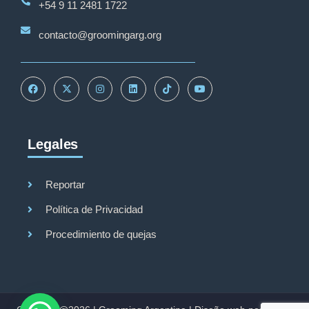
+54 9 11 2481 1722
contacto@groomingarg.org
Legales
Grooming Argentina
Reportar
Política de Privacidad
Procedimiento de quejas
Hola
¿En qué podemos ayudarte?