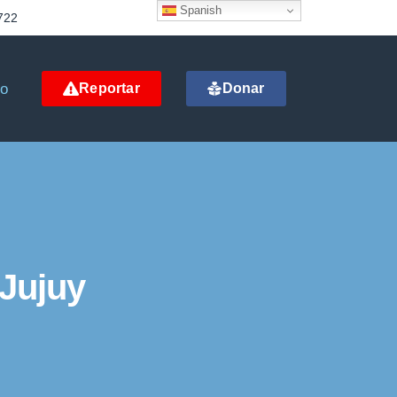
Spanish
722
to
Reportar
Donar
Jujuy