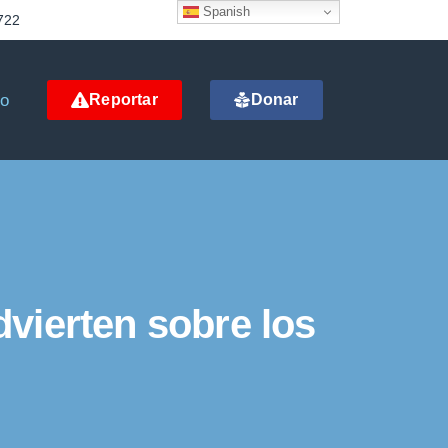
Spanish
722
to
Reportar
Donar
vierten sobre los