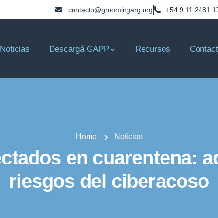
contacto@groomingarg.org
+54 9 11 2481 1
Noticias
Descargá GAPP
Recursos
Contac
Home
Noticias
ctados en cuarentena: ad
riesgos del ciberacoso