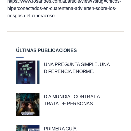
https://www.losandes.com.ar/article/view/?slug=chicos-
hiperconectados-en-cuarentena-advierten-sobre-los-
riesgos-del-ciberacoso
ÚLTIMAS PUBLICACIONES
UNA PREGUNTA SIMPLE. UNA
DIFERENCIA ENORME.
DÍA MUNDIAL CONTRA LA
TRATA DE PERSONAS.
PRIMERA GUÍA