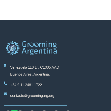
Venezuela 110 1°, C1095 AAD
Grooming Argentina
Buenos Aires, Argentina.
+54 9 11 2481 1722
Hola
contacto@groomingarg.org
¿En qué podemos ayudarte?