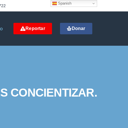
Spanish
722
to
Reportar
Donar
S CONCIENTIZAR.