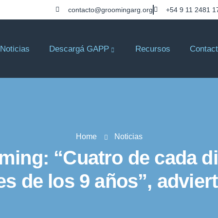
contacto@groomingarg.org
+54 9 11 2481 1
Noticias
Descargá GAPP
Recursos
Contac
Home
Noticias
oming: “Cuatro de cada di
es de los 9 años”, advie