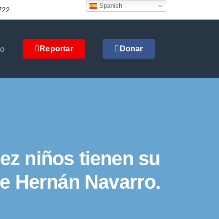
Spanish
722
to
Reportar
Donar
ez niños tienen su
rte Hernán Navarro.