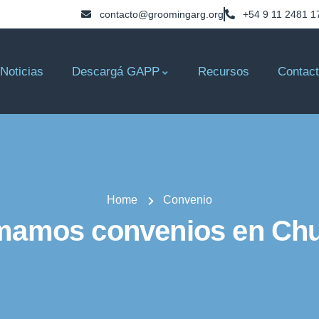
contacto@groomingarg.org
+54 9 11 2481 1
Noticias
Descargá GAPP
Recursos
Contac
Home
Convenio
mamos convenios en Ch