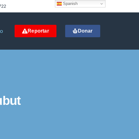
Spanish
722
to
Reportar
Donar
ubut