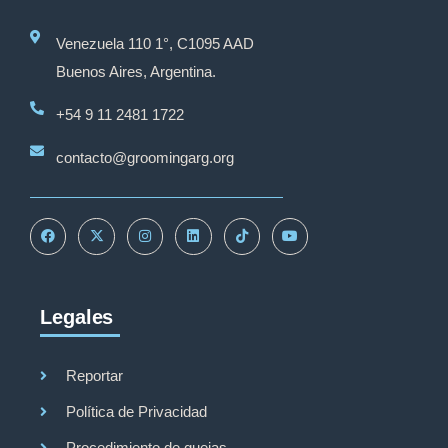
Venezuela 110 1°, C1095 AAD
Buenos Aires, Argentina.
+54 9 11 2481 1722
contacto@groomingarg.org
Legales
Grooming Argentina
Reportar
Política de Privacidad
Procedimiento de quejas